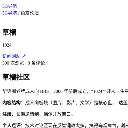
5G导航
5G导航
/
色友论坛
草榴
1024
访问网站
↗
300 次浏览
·
0 条评论
草榴社区
华语圈老牌成人向 BBS，2006 年前后成立，"1024"
内容结构
：成人向板块（图片、影片、文学）是核心盘，"达盖尔
注册
：长期邀请制，偶尔开放窗口。
个人点评
：技术讨论区现在反智键政太多，搞得乌烟瘴气，越